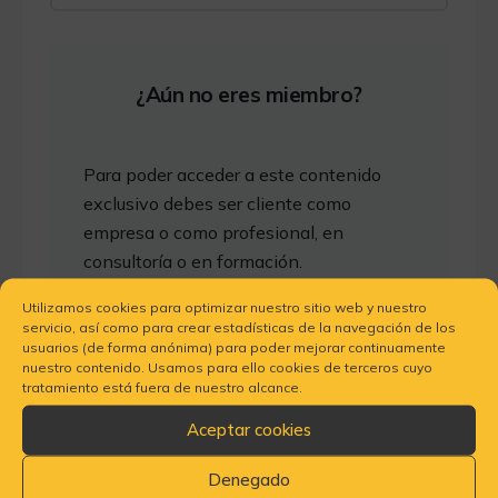
¿Aún no eres miembro?
Para poder acceder a este contenido
exclusivo debes ser cliente como
empresa o como profesional, en
consultoría o en formación.
Utilizamos cookies para optimizar nuestro sitio web y nuestro
servicio, así como para crear estadísticas de la navegación de los
Más información
usuarios (de forma anónima) para poder mejorar continuamente
Consultoría para constructoras
nuestro contenido. Usamos para ello cookies de terceros cuyo
tratamiento está fuera de nuestro alcance.
Más información
Aceptar cookies
Escuela de Jefes de Obra PCA
Denegado