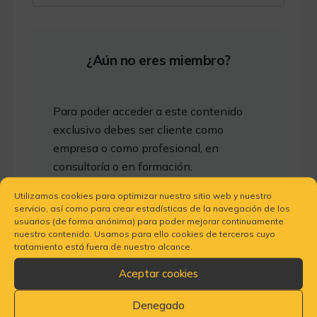
¿Aún no eres miembro?
Para poder acceder a este contenido
exclusivo debes ser cliente como
empresa o como profesional, en
consultoría o en formación.
Utilizamos cookies para optimizar nuestro sitio web y nuestro
servicio, así como para crear estadísticas de la navegación de los
Más información
usuarios (de forma anónima) para poder mejorar continuamente
Consultoría para constructoras
nuestro contenido. Usamos para ello cookies de terceros cuyo
tratamiento está fuera de nuestro alcance.
Más información
Aceptar cookies
Escuela de Jefes de Obra PCA
Denegado