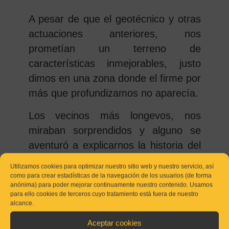
A pesar de que el geotécnico y otras
actuaciones anteriores, nos
prometían un terreno de
características inmejorables, justo
dimos en una zona donde el firme por
más que profundizamos no aparecía.
Los vecinos más longevos, nos
miraban sorprendidos y alguno se
aventuró a explicarnos la historia del
lugar.
Utilizamos cookies para optimizar nuestro sitio web y nuestro servicio, así
Estábamos buscando el firme del
como para crear estadísticas de la navegación de los usuarios (de forma
anónima) para poder mejorar continuamente nuestro contenido. Usamos
terreno en un cerro que era un
para ello cookies de terceros cuyo tratamiento está fuera de nuestro
antiguo vertedero (de tierras).
alcance.
Aceptar cookies
No era una obra grande, por lo que