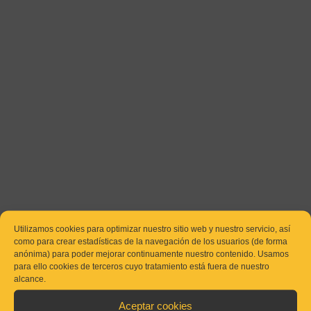
Utilizamos cookies para optimizar nuestro sitio web y nuestro servicio, así
como para crear estadísticas de la navegación de los usuarios (de forma
anónima) para poder mejorar continuamente nuestro contenido. Usamos
para ello cookies de terceros cuyo tratamiento está fuera de nuestro
alcance.
Aceptar cookies