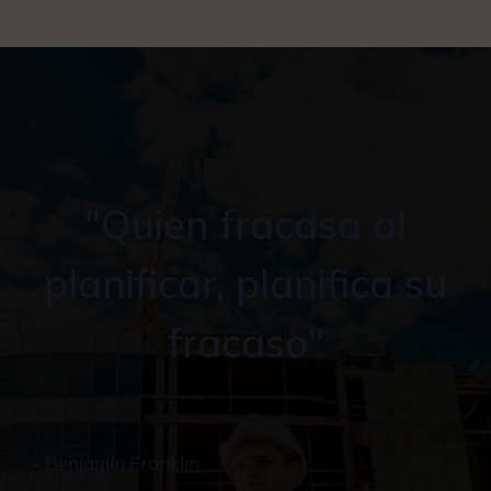
"Quien fracasa al
planificar, planifica su
fracaso"
- Benjamín Franklin