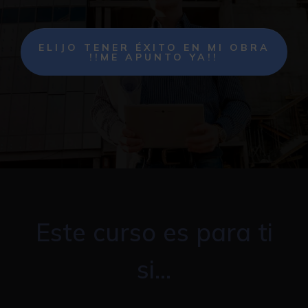
ELIJO TENER ÉXITO EN MI OBRA
!!ME APUNTO YA!!
Este curso es para ti
si...