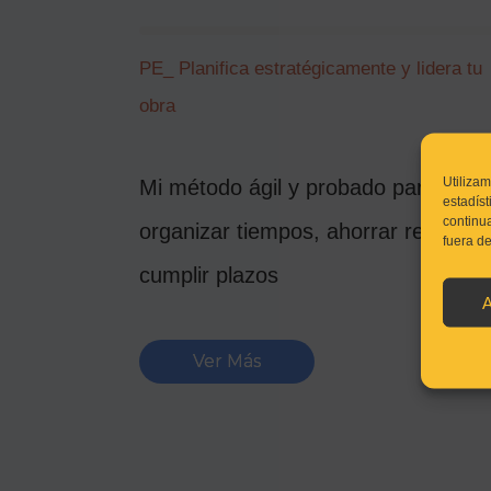
PE_ Planifica estratégicamente y lidera tu
obra
Utilizam
Mi método ágil y probado para
estadís
continu
organizar tiempos, ahorrar recursos
fuera d
cumplir plazos
A
Ver Más