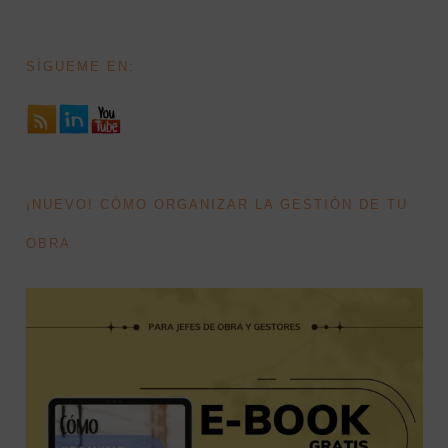
SÍGUEME EN:
¡NUEVO! CÓMO ORGANIZAR LA GESTIÓN DE TU
OBRA