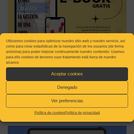
Utilizamos cookies para optimizar nuestro sitio web y nuestro servicio, así
como para crear estadísticas de la navegación de los usuarios (de forma
anónima) para poder mejorar continuamente nuestro contenido. Usamos
para ello cookies de terceros cuyo tratamiento está fuera de nuestro
alcance.
Aceptar cookies
Claves para entender la gestión de una obra y mejorar su
Denegado
funcionamiento
Ver preferencias
Política de cookies
Política de privacidad
CÓMO RETENER A TUS JEFES DE OBRA