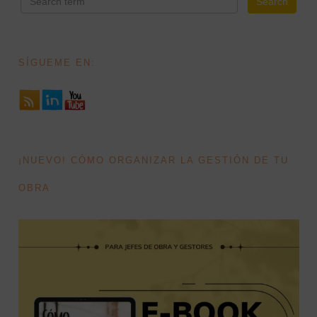
SÍGUEME EN:
¡NUEVO! CÓMO ORGANIZAR LA GESTIÓN DE TU
OBRA