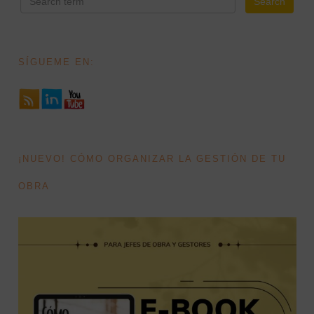
SÍGUEME EN:
¡NUEVO! CÓMO ORGANIZAR LA GESTIÓN DE TU
OBRA