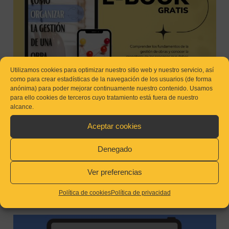
Utilizamos cookies para optimizar nuestro sitio web y nuestro servicio, así
como para crear estadísticas de la navegación de los usuarios (de forma
anónima) para poder mejorar continuamente nuestro contenido. Usamos
para ello cookies de terceros cuyo tratamiento está fuera de nuestro
alcance.
Aceptar cookies
Claves para entender la gestión de una obra y mejorar su
Denegado
funcionamiento
Ver preferencias
Política de cookies
Política de privacidad
CÓMO RETENER A TUS JEFES DE OBRA