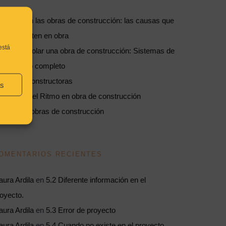
trasos en las obras de construcción: las causas que
s se repiten en obra
está
mo controlar una obra de construcción: Sistemas de
eguimiento completo
RP para constructoras
as
 secreto del Ritmo en obra de construcción
stión de obras de construcción
OMENTARIOS RECIENTES
aura Ardila
en
5.2 Diferente información en el
oyecto.
aura Ardila
en
5.3 Error de proyecto
aura Ardila
en
5.4 Cuando no existe en el proyecto