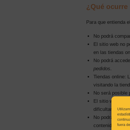
¿Qué ocurre 
Para que entienda e
No podrá compart
El sitio web no 
en las tiendas on
No podrá accede
pedidos
.
Tiendas online: 
visitando la tien
No será posible 
El sitio web no p
dificultará que l
Utilizam
estadís
No podrá escribir
continu
fuera d
contenidos. La 