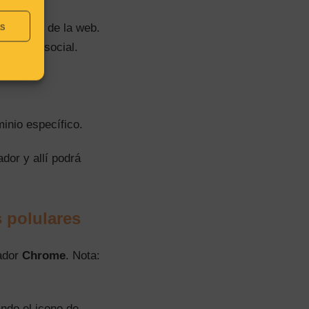
as
icitarios de la web.
guna red social.
minio específico.
dor y allí podrá
 polulares
ador
Chrome
. Nota:
ndo el icono de