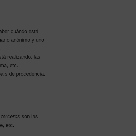
saber cuándo está
uario anónimo y uno
.
tá realizando, las
oma, etc.
país de procedencia,
 terceros
son las
e, etc.