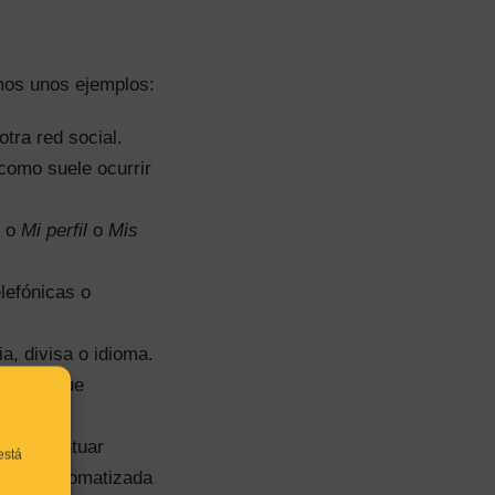
os unos ejemplos:
tra red social.
 como suele ocurrir
, o
Mi perfil
o
Mis
elefónicas o
a, divisa o idioma.
web, lo que
rar o puntuar
está
ación automatizada