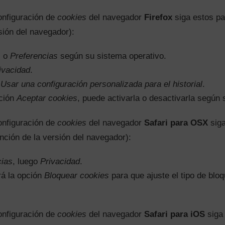
onfiguración de
cookies
del navegador
Firefox
siga estos pa
sión del navegador):
s
o
Preferencias
según su sistema operativo.
ivacidad
.
a
Usar una configuración personalizada para el historial
.
pción
Aceptar cookies
, puede activarla o desactivarla según 
onfiguración de
cookies
del navegador
Safari para OSX
siga
nción de la versión del navegador):
cias
, luego
Privacidad
.
rá la opción
Bloquear cookies
para que ajuste el tipo de blo
onfiguración de
cookies
del navegador
Safari para iOS
siga