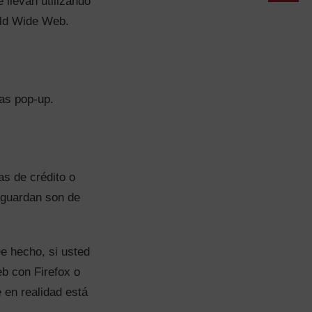
 llevan utilizando
rld Wide Web.
nas pop-up.
as de crédito o
e guardan son de
e hecho, si usted
b con Firefox o
en realidad está