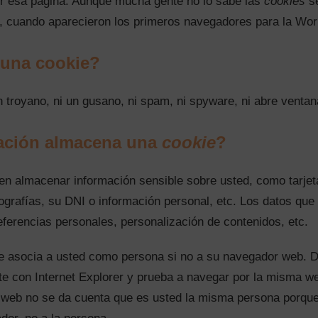
r esa página. Aunque mucha gente no lo sabe las
cookies
se
, cuando aparecieron los primeros navegadores para la Wo
una cookie?
n troyano, ni un gusano, ni spam, ni spyware, ni abre venta
ación almacena una
cookie
?
en almacenar información sensible sobre usted, como tarjet
tografías, su DNI o información personal, etc. Los datos qu
eferencias personales, personalización de contenidos, etc.
le asocia a usted como persona si no a su navegador web. D
e con Internet Explorer y prueba a navegar por la misma we
web no se da cuenta que es usted la misma persona porque 