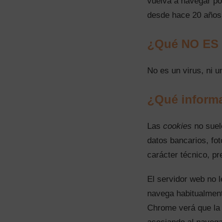
vuelva a navegar po
desde hace 20 años
¿Qué NO ES 
No es un virus, ni u
¿Qué inform
Las
cookies
no suel
datos bancarios, fo
carácter técnico, pr
El servidor web no 
navega habitualment
Chrome verá que la 