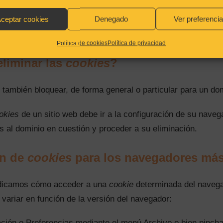
m
.
ceptar cookies
Denegado
Ver preferenci
rar publicidad sectorizada, lo que reducirá los ingresos publ
 sociales usan
cookies
, si las desactiva no podrá utilizar nin
Política de cookies
Política de privacidad
liminar las
cookies
?
, también bloquear, de forma general o particular para un do
okies
de un sitio web debe ir a la configuración de su navega
s al dominio en cuestión y proceder a su eliminación.
ón de
cookies
para los navegadores más
indicamos cómo acceder a una
cookie
determinada del naveg
variar en función de la versión del navegador:
ción o Preferencias mediante el menú Archivo o bien pincha