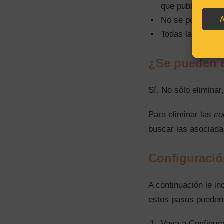
que publica
spa
A
No se podrá most
Todas las redes
¿Se pueden e
Sí. No sólo eliminar
Para eliminar las
co
buscar las asociada
Configuraci
A continuación le 
estos pasos pueden 
Vaya a Configura