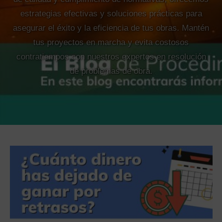
estrategias efectivas y soluciones prácticas para
asegurar el éxito y la eficiencia de tus obras. Mantén
tus proyectos en marcha y evita costosos
contratiempos con nuestros expertos en resolución
de problemas de obra.
 SEARCH FORM