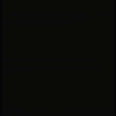
02
Experiencia directa en obra. Sabemos lo que es convivir
con las presiones reales del día a día.
03
Automatización progresiva. Sin implantaciones
traumáticas ni proyectos de seis meses para ver un
resultado.
04
IA aplicada con criterio, no como moda. Solo donde añade