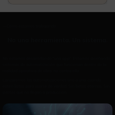
—
Cómo estamos trabajando
No una herramienta. Un sistema.
No estamos desarrollando "una app". Estamos diseñando
sistemas de automatización que funcionan dentro de la
realidad operativa de obra, no contra ella.
Lanzaremos las automatizaciones una a una, cuando
estén listas para usarse de verdad. Sin betas eternas. Sin
pilotos que no llegan a producción.