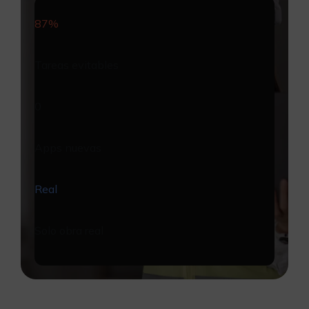
87%
Tareas evitables
0
Apps nuevas
Real
Solo obra real