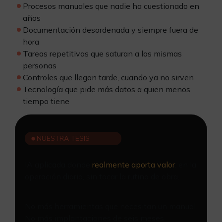
Procesos manuales que nadie ha cuestionado en
años
Documentación desordenada y siempre fuera de
hora
Tareas repetitivas que saturan a las mismas
personas
Controles que llegan tarde, cuando ya no sirven
Tecnología que pide más datos a quien menos
tiempo tiene
NUESTRA TESIS
IA aplicada donde
realmente aporta valor
: en la
operación diaria, sin tocar la rutina de obra.
No más herramientas que necesitan un manual.
No más implantaciones de seis meses.