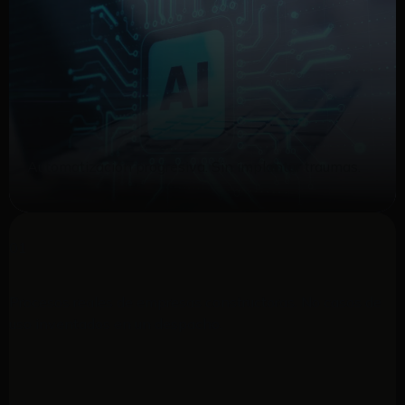
Automatización progresiva. Sin implantar traumas.
01
Procesos reales de empresas constructoras. No casos de
uso inventados en un despacho.