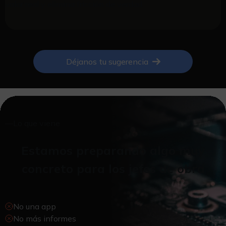
valor real y elimina fricción de verdad.
Déjanos tu sugerencia
—
Lo que viene
Estamos preparando algo muy
concreto para los jefes de obra
No una app
No más informes