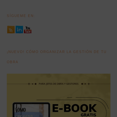
SÍGUEME EN:
¡NUEVO! CÓMO ORGANIZAR LA GESTIÓN DE TU
OBRA