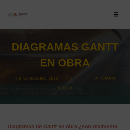
Toggle 
Skip
to
DIAGRAMAS GANTT
content
EN OBRA
COMMENTS
BY
ISAURA
8 NOVIEMBRE, 2018
0
ARDILA
Diagramas de Gantt en obra ¿son realmente