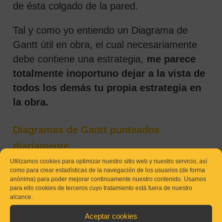
de ésta colgado de la pared.
Tal y como yo entiendo un Diagrama de
Gantt útil en obra, el cual necesariamente
debe contiene una estrategia,
me parece
totalmente inoportuno dejar a la vista de
todos los demás tu propia estrategia en
la obra.
Diagramas de Gantt punteados
diariamente.
Utilizamos cookies para optimizar nuestro sitio web y nuestro servicio, así
Además del punto anterior, que por sí solo,
como para crear estadísticas de la navegación de los usuarios (de forma
anónima) para poder mejorar continuamente nuestro contenido. Usamos
serviría para decorar la caseta únicamente.
para ello cookies de terceros cuyo tratamiento está fuera de nuestro
alcance.
A la dirección de la empresa y a muchos
jefes, les encanta encontrarse el Diagrama
Aceptar cookies