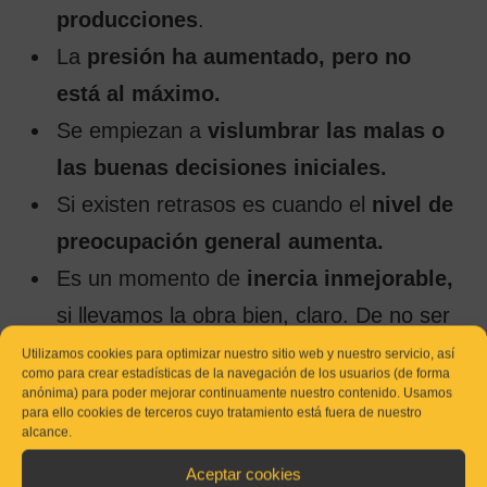
producciones
.
La
presión ha aumentado, pero no
está al máximo.
Se empiezan a
vislumbrar las malas o
las buenas decisiones iniciales.
Si existen retrasos es cuando el
nivel de
preocupación general aumenta.
Es un momento de
inercia inmejorable,
si llevamos la obra bien, claro. De no ser
así, los primeros problemas importantes
Utilizamos cookies para optimizar nuestro sitio web y nuestro servicio, así
como para crear estadísticas de la navegación de los usuarios (de forma
empiezan a tener sus consecuencias.
anónima) para poder mejorar continuamente nuestro contenido. Usamos
para ello cookies de terceros cuyo tratamiento está fuera de nuestro
Hay
mucha actividad
en nuestra obra.
alcance.
Trabajamos mucho, pero tenemos
Aceptar cookies