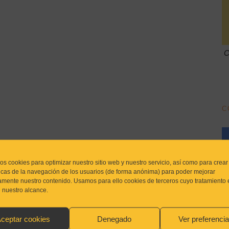
C
C
os cookies para optimizar nuestro sitio web y nuestro servicio, así como para crear
ticas de la navegación de los usuarios (de forma anónima) para poder mejorar
amente nuestro contenido. Usamos para ello cookies de terceros cuyo tratamiento 
e nuestro alcance.
ceptar cookies
Denegado
Ver preferenci