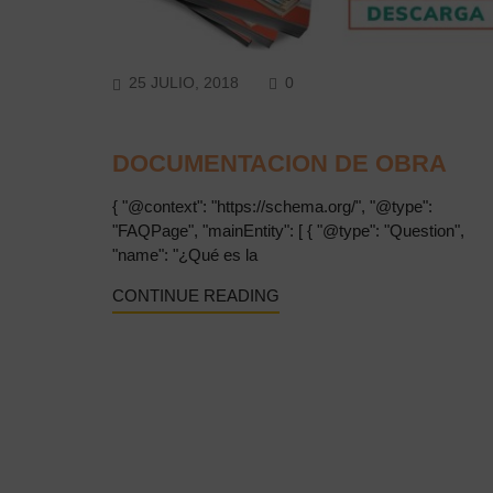
COMMENTS
25 JULIO, 2018
0
DOCUMENTACION DE OBRA
{ "@context": "https://schema.org/", "@type":
"FAQPage", "mainEntity": [ { "@type": "Question",
"name": "¿Qué es la
CONTINUE READING