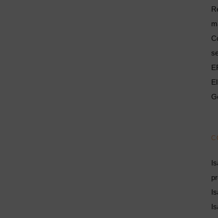
Re
má
Có
s
E
El
Ge
C
Is
pr
Is
Is