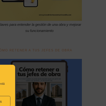
laves para entender la gestión de una obra y mejorar
su funcionamiento
ÓMO RETENER A TUS JEFES DE OBRA
está
as