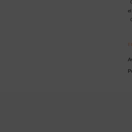
C
el
C
E
A
P