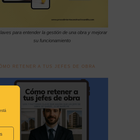
laves para entender la gestión de una obra y mejorar
su funcionamiento
ÓMO RETENER A TUS JEFES DE OBRA
está
as