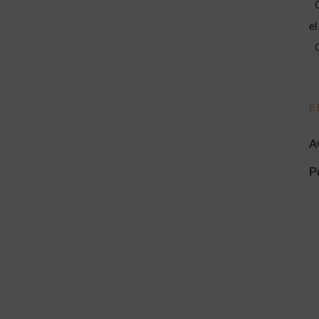
C
el
C
E
A
P