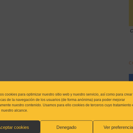
C
C
os cookies para optimizar nuestro sitio web y nuestro servicio, así como para crear
ticas de la navegación de los usuarios (de forma anónima) para poder mejorar
amente nuestro contenido. Usamos para ello cookies de terceros cuyo tratamiento 
e nuestro alcance.
ceptar cookies
Denegado
Ver preferenci