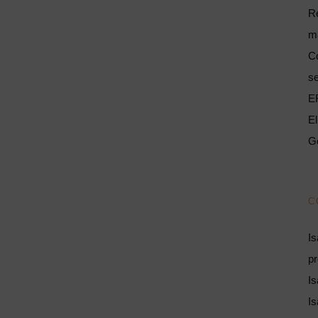
Re
má
Có
s
E
El
Ge
C
Is
pr
Is
Is