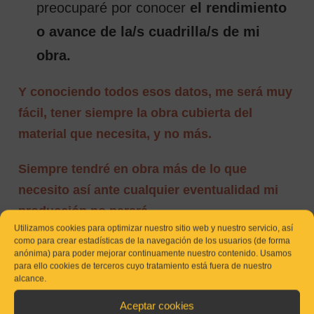
preocuparé por conocer
el rendimiento
o avance de la/s cuadrilla/s de mi
obra.
Y conociendo todos esos datos, me será muy
fácil, tener siempre la obra cubierta del
material que necesita, y no más.
Siempre tendré en obra más de lo que
necesito así ante cualquier eventualidad mi
producción no parará.
Utilizamos cookies para optimizar nuestro sitio web y nuestro servicio, así
como para crear estadísticas de la navegación de los usuarios (de forma
Pero tampoco convertiré la obra en un
anónima) para poder mejorar continuamente nuestro contenido. Usamos
almacén de materiales
, que pueden
para ello cookies de terceros cuyo tratamiento está fuera de nuestro
alcance.
deteriorarse ocupar sitio, y obligar a
excesivas maniobras como hemos visto.
Aceptar cookies