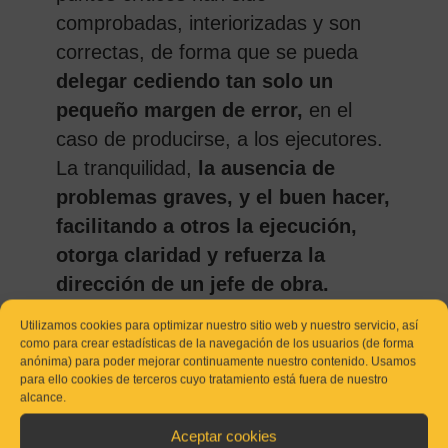
comprobadas, interiorizadas y son
correctas, de forma que se pueda
delegar cediendo tan solo un
pequeño margen de error,
en el
caso de producirse, a los ejecutores.
La tranquilidad,
la ausencia de
problemas graves, y el buen hacer,
facilitando a otros la ejecución,
otorga claridad y refuerza la
dirección de un jefe de obra.
Utilizamos cookies para optimizar nuestro sitio web y nuestro servicio, así
como para crear estadísticas de la navegación de los usuarios (de forma
•
Gestión de Acometidas:
Gestionar
anónima) para poder mejorar continuamente nuestro contenido. Usamos
para ello cookies de terceros cuyo tratamiento está fuera de nuestro
conexiones provisionales de agua,
alcance.
electricidad y saneamiento que
Aceptar cookies
faciliten la ejecución y ahorren