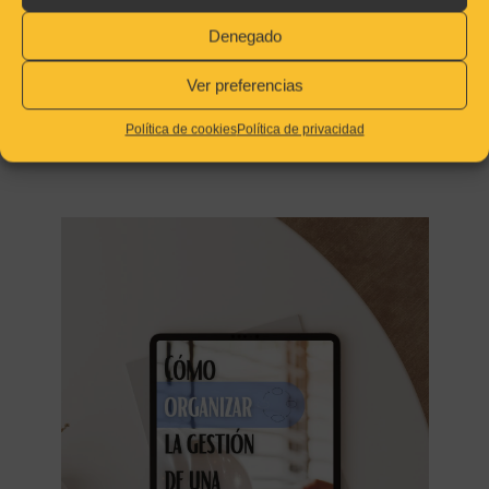
dificultades y costes desde el inicio.
Denegado
•
Licencias y documentación
Ver preferencias
inicial al día.
Política de cookies
Política de privacidad