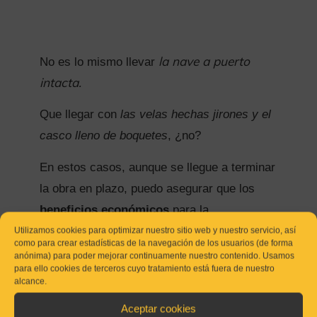
la nave a puerto
No es lo mismo llevar
intacta.
Que llegar con
las velas hechas jirones y el
casco lleno de boquetes
, ¿no?
En estos casos, aunque se llegue a terminar
la obra en plazo, puedo asegurar que los
beneficios económicos
para la
constructora no serán los mismos.
Utilizamos cookies para optimizar nuestro sitio web y nuestro servicio, así
como para crear estadísticas de la navegación de los usuarios (de forma
anónima) para poder mejorar continuamente nuestro contenido. Usamos
La calidad del resultado
tampoco.
para ello cookies de terceros cuyo tratamiento está fuera de nuestro
alcance.
Un líder no se puede permitir el lujo de no
Aceptar cookies
estar a la altura, como te explico más