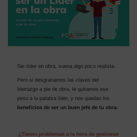
Ser líder en obra, suena algo poco realista.
Pero si desgranamos las claves del
 SEARCH FORM
liderazgo a pie de obra, le quitamos ese
peso a la palabra líder, y nos quedan los
beneficios de ser un buen jefe de tu obra.
¿Tienes problemas a la hora de gestionar