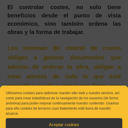
El controlar costes, no solo tiene
beneficios desde el punto de vista
económico, sino también ordena las
obras y la forma de trabajar.
Los sistemas de control de costes
obligan a generar documentos que
además de ordenar la obra, obligan a
estar atentos de todo lo que está
pasando y ayuda a contar con datos para
Utilizamos cookies para optimizar nuestro sitio web y nuestro servicio, así
tomar decisiones.
como para crear estadísticas de la navegación de los usuarios (de forma
anónima) para poder mejorar continuamente nuestro contenido. Usamos
para ello cookies de terceros cuyo tratamiento está fuera de nuestro
CONTROL DE COSTES PARA COMPETIR
alcance.
Para el control de costos de obras genera
Aceptar cookies